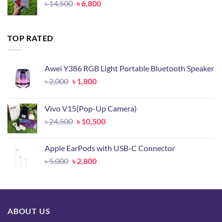
Original
Current
৳
14,500
৳
6,800
price
price
was:
is:
৳ 14,500.
৳ 6,800.
TOP RATED
Awei Y386 RGB Light Portable Bluetooth Speaker
Original
Current
৳
2,000
৳
1,800
price
price
was:
is:
Vivo V15(Pop-Up Camera)
৳ 2,000.
৳ 1,800.
Original
Current
৳
24,500
৳
10,500
price
price
was:
is:
Apple EarPods with USB-C Connector
৳ 24,500.
৳ 10,500.
Original
Current
৳
5,000
৳
2,800
price
price
was:
is:
৳ 5,000.
৳ 2,800.
ABOUT US