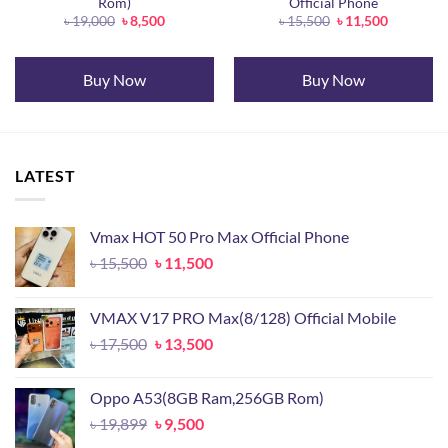
Rom)
Official Phone
Original
Current
Original
Current
৳
19,000
৳
8,500
৳
15,500
৳
11,500
price
price
price
price
was:
is:
was:
is:
.
৳ 19,000.
৳ 8,500.
৳ 15,500.
৳ 11,500.
Buy Now
Buy Now
LATEST
Vmax HOT 50 Pro Max Official Phone
Original
Current
৳
15,500
৳
11,500
price
price
was:
is:
VMAX V17 PRO Max(8/128) Official Mobile
৳ 15,500.
৳ 11,500.
Original
Current
৳
17,500
৳
13,500
price
price
was:
is:
Oppo A53(8GB Ram,256GB Rom)
৳ 17,500.
৳ 13,500.
Original
Current
৳
19,899
৳
9,500
price
price