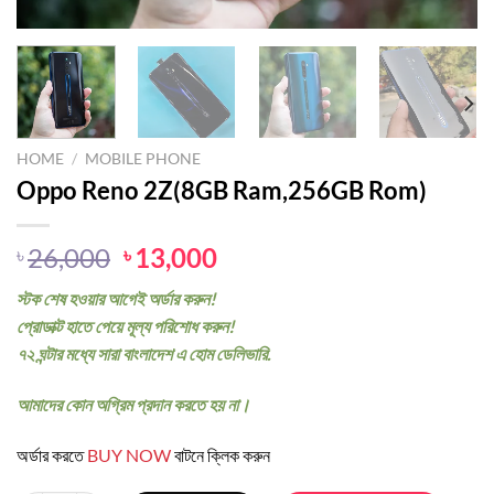
HOME
/
MOBILE PHONE
Oppo Reno 2Z(8GB Ram,256GB Rom)
Original
Current
26,000
13,000
৳
৳
price
price
স্টক শেষ হওয়ার আগেই অর্ডার করুন!
was:
is:
প্রোডাক্ট হাতে পেয়ে মূল্য পরিশোধ করুন!
৳ 26,000.
৳ 13,000.
৭২ ঘন্টার মধ্যে সারা বাংলাদেশ এ হোম ডেলিভারি.
আমাদের কোন অগ্রিম প্রদান করতে হয় না।
অর্ডার করতে
BUY NOW
বাটনে ক্লিক করুন