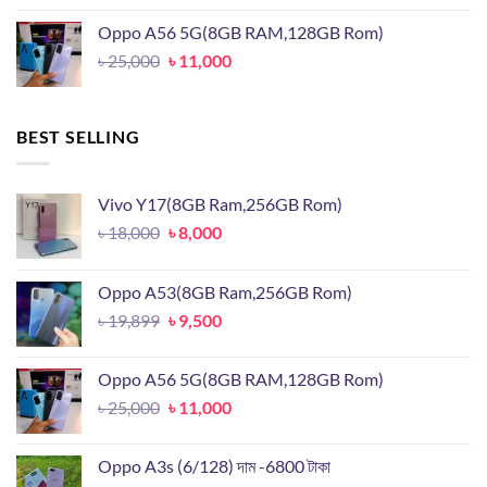
was:
is:
Oppo A56 5G(8GB RAM,128GB Rom)
৳ 19,899.
৳ 9,500.
Original
Current
৳
25,000
৳
11,000
price
price
was:
is:
৳ 25,000.
৳ 11,000.
BEST SELLING
Vivo Y17(8GB Ram,256GB Rom)
Original
Current
৳
18,000
৳
8,000
price
price
was:
is:
Oppo A53(8GB Ram,256GB Rom)
৳ 18,000.
৳ 8,000.
Original
Current
৳
19,899
৳
9,500
price
price
was:
is:
Oppo A56 5G(8GB RAM,128GB Rom)
৳ 19,899.
৳ 9,500.
Original
Current
৳
25,000
৳
11,000
price
price
was:
is:
Oppo A3s (6/128) দাম -6800 টাকা
৳ 25,000.
৳ 11,000.