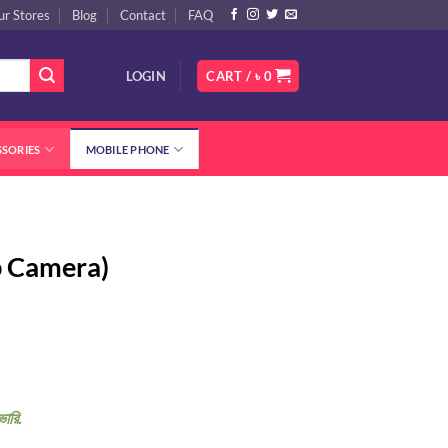
ur Stores
Blog
Contact
FAQ
LOGIN
CART /
৳
0
SSORIES
MOBILE PHONE
 Camera)
rrent
ice
10,500.
ভারি.