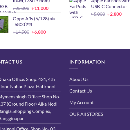
RAM,128GB Rom)
Apple EarPods wit
was:
is
৳ 19,899.
৳ 9,500.
USB-C Connector
Original
Current
৳
25,000
৳
11,000
৳ 24,500.
৳
Original
Cur
price
price
৳
5,000
৳
2,800
Oppo A3s (6/128) দাম
price
pric
was:
is:
-6800 টাকা
was:
is:
৳ 25,000.
৳ 11,000.
Original
Current
৳
14,500
৳
6,800
৳ 5,000.
৳ 2,
price
price
was:
is:
৳ 14,500.
৳ 6,800.
NTACT US
INFORMATION
haka Office: Shop: 431, 4th
About Us
loor, Nahar Plaza. Hatirpool
Contact Us
Mymenshingh Office: Shop No-
My Account
137 (Ground Floor) Alka Nodi
Bangla Shopping Complex,
OUR All STORES
Gangginapar
irajgonj Office: Shop No- 03,