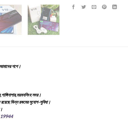
ুন আমাদের শপে।
স,গাঙ্গিনাপার,ময়মনসিংহ সদর।
য রয়েছে ভিন্ন রকমের সুযোগ-সুবিধা।
া।
119944