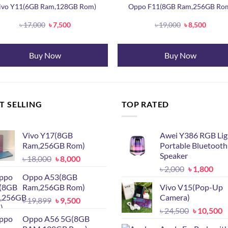
ivo Y11(6GB Ram,128GB Rom)
Oppo F11(8GB Ram,256GB Ro
Original
Current
Original
Curren
৳
17,000
৳
7,500
৳
19,000
৳
8,500
price
price
price
price
was:
is:
was:
is:
৳ 17,000.
৳ 7,500.
৳ 19,000.
৳ 8,500
Buy Now
Buy Now
T SELLING
TOP RATED
Vivo Y17(8GB
Awei Y386 RGB Lig
Ram,256GB Rom)
Portable Bluetooth
Speaker
Original
Current
৳
18,000
৳
8,000
Original
Cur
price
price
৳
2,000
৳
1,800
Oppo A53(8GB
price
pric
was:
is:
Ram,256GB Rom)
Vivo V15(Pop-Up
was:
is:
৳ 18,000.
৳ 8,000.
Camera)
Original
Current
৳
19,899
৳
9,500
৳ 2,000.
৳ 1,
Original
C
price
price
৳
24,500
৳
10,500
Oppo A56 5G(8GB
price
p
was:
is: