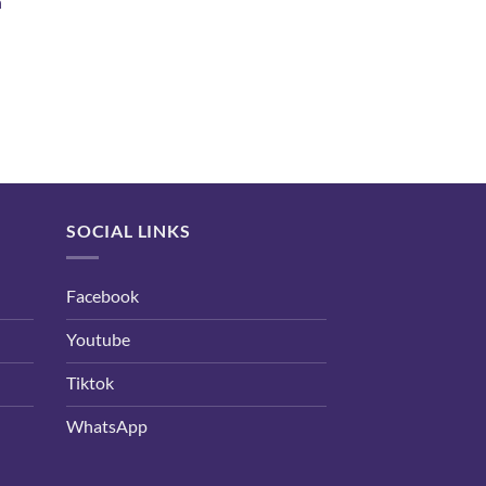
h
:
 10,500.
rent
e
800.
SOCIAL LINKS
Facebook
Youtube
Tiktok
WhatsApp