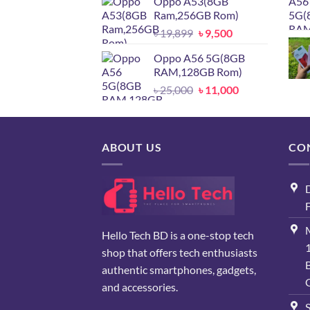
Oppo A53(8GB
was:
is:
Ram,256GB Rom)
৳ 17,500.
৳ 13,500.
Original
Current
৳
19,899
৳
9,500
price
price
Oppo A56 5G(8GB
was:
is:
RAM,128GB Rom)
৳ 19,899.
৳ 9,500.
Original
Current
৳
25,000
৳
11,000
price
price
was:
is:
৳ 25,000.
৳ 11,000.
ABOUT US
CO
D
F
Hello Tech BD is a one-stop tech
shop that offers tech enthusiasts
authentic smartphones, gadgets,
and accessories.
S