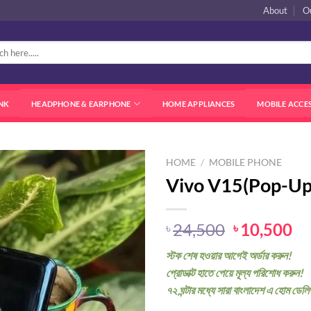
About
O
NK
HEADPHONE & EARPHONE
HOME APPLIANCES
MOBILE ACCE
HOME
/
MOBILE PHONE
Vivo V15(Pop-Up
Original
Cu
24,500
10,500
৳
৳
price
pr
স্টক শেষ হওয়ার আগেই অর্ডার করুন!
was:
is:
প্রোডাক্ট হাতে পেয়ে মূল্য পরিশোধ করুন!
৳ 24,500.
৳ 
৭২ ঘন্টার মধ্যে সারা বাংলাদেশ এ হোম ডেলি