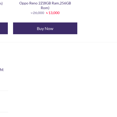
Oppo Reno 2Z(8GB Ram,256GB
m)
Rom)
t
Original
Current
৳
26,000
৳
13,000
price
price
was:
is:
.
৳ 26,000.
৳ 13,000.
Buy Now
ht
rent
e
800.
urrent
rice