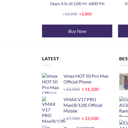
 ram,256GB Rom)
Oppo A3s (6/128) দাম -6800 টাকা
V
Original
Current
Original
Current
0
৳
8,000
৳
14,500
৳
6,800
price
price
price
price
was:
is:
was:
is:
৳ 18,000.
৳ 8,000.
৳ 14,500.
৳ 6,800.
 Now
Buy Now
LATEST
BES
Vmax HOT 50 Pro Max
Official Phone
Original
Current
৳
15,500
৳
11,500
price
price
VMAX V17 PRO
was:
is:
Max(8/128) Official
৳ 15,500.
৳ 11,500.
Mobile
Original
Current
৳
17,500
৳
13,500
price
price