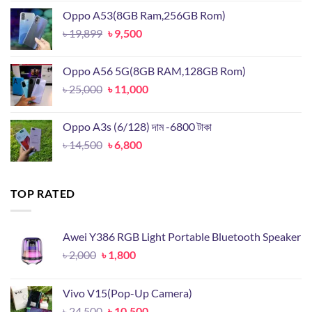
was:
is:
Oppo A53(8GB Ram,256GB Rom)
৳ 18,000.
৳ 8,000.
Original
Current
৳
19,899
৳
9,500
price
price
was:
is:
Oppo A56 5G(8GB RAM,128GB Rom)
৳ 19,899.
৳ 9,500.
Original
Current
৳
25,000
৳
11,000
price
price
was:
is:
Oppo A3s (6/128) দাম -6800 টাকা
৳ 25,000.
৳ 11,000.
Original
Current
৳
14,500
৳
6,800
price
price
was:
is:
৳ 14,500.
৳ 6,800.
TOP RATED
Awei Y386 RGB Light Portable Bluetooth Speaker
Original
Current
৳
2,000
৳
1,800
price
price
was:
is:
Vivo V15(Pop-Up Camera)
৳ 2,000.
৳ 1,800.
Original
Current
৳
24,500
৳
10,500