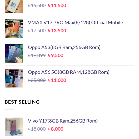
Original
Current
৳
15,500
৳
11,500
price
price
was:
is:
VMAX V17 PRO Max(8/128) Official Mobile
৳ 15,500.
৳ 11,500.
Original
Current
৳
17,500
৳
13,500
price
price
was:
is:
Oppo A53(8GB Ram,256GB Rom)
৳ 17,500.
৳ 13,500.
Original
Current
৳
19,899
৳
9,500
price
price
was:
is:
Oppo A56 5G(8GB RAM,128GB Rom)
৳ 19,899.
৳ 9,500.
Original
Current
৳
25,000
৳
11,000
price
price
was:
is:
৳ 25,000.
৳ 11,000.
BEST SELLING
Vivo Y17(8GB Ram,256GB Rom)
Original
Current
৳
18,000
৳
8,000
price
price