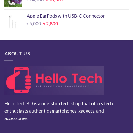
price
price
was:
is:
Apple EarPods with USB-C Connector
৳ 24,500.
৳ 10,500.
Original
Current
৳
5,000
৳
2,800
price
price
was:
is:
৳ 5,000.
৳ 2,800.
ABOUT US
Hello Tech BD is a one-stop tech shop that offers tech
enthusiasts authentic smartphones, gadgets, and
accessories.