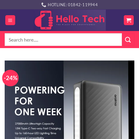
Skip
HOTLINE: 01842-119944
to
content
Search
for:
-24%