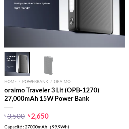
HOME
/
POWERBANK
/
ORAIMO
oraimo Traveler 3 Lit (OPB-1270)
27,000mAh 15W Power Bank
Original
Current
3,500
2,650
৳
৳
price
price
Capacité : 27000mAh（99.9Wh)