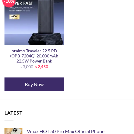
-18%
oraimo Traveler 22.5 PD
(OPB-7204Q) 20,000mAh
22.5W Power Bank
Original
Current
৳
3,000
৳
2,450
price
price
was:
is:
৳ 3,000.
৳ 2,450.
Buy Now
LATEST
Vmax HOT 50 Pro Max Official Phone